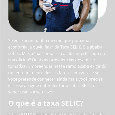
Se você acompanha mesmo que por cima a
economia já ouviu falar da Taxa
SELIC
. Ela abaixa,
sobe... Mas afinal como isso acaba interferindo na
sua oficina? Quais as providencias devem ser
tomadas? Empreender nesse ramo acaba exigindo
um entendimento desses fatores em geral e se
você pretende conhecer ainda mais você precisa
ler esse artigo e entender tudo sobre SELIC e
saber usá-la a seu favor.
O que é a taxa SELIC?
A taxa
SELIC
(Sistema Especial de Liquidação e de